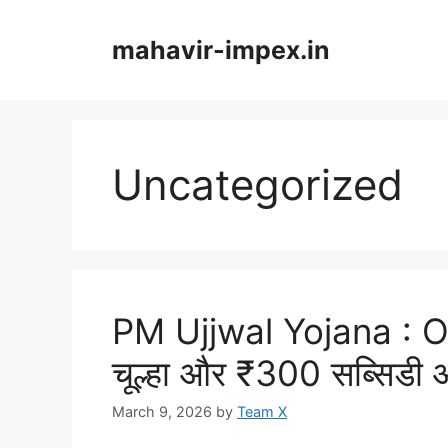
Skip
to
mahavir-impex.in
content
Uncategorized
PM Ujjwal Yojana : Onl
चूल्हा और ₹300 सब्सिडी 
March 9, 2026
by
Team X