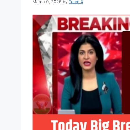
March 9, 2026
by
Team X