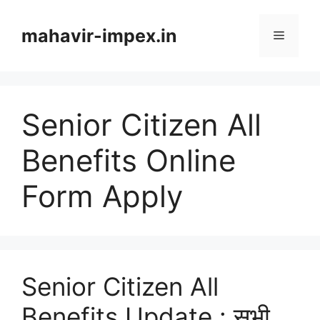
Skip
to
mahavir-impex.in
Menu
content
Senior Citizen All
Benefits Online
Form Apply
Senior Citizen All
Benefits Update : सभी