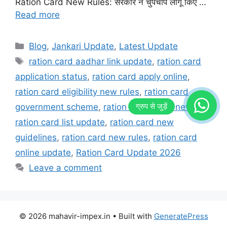
Ration Card New Rules: सरकार ने चुपचाप लागू किए …
Read more
Categories
Blog
,
Jankari Update
,
Latest Update
Tags
ration card aadhar link update
,
ration card
application status
,
ration card apply online
,
ration card eligibility new rules
,
ration card
government scheme
,
ration card latest news
,
ration card list update
,
ration card new
guidelines
,
ration card new rules
,
ration card
online update
,
Ration Card Update 2026
Leave a comment
© 2026 mahavir-impex.in
• Built with
GeneratePress